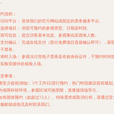
证。
预约流程：
.
访问平台：
登录我们的官方网站或指定的票务服务平台。
.
选择项目：
浏览可预约的参观类型、日期及时段。
.
填写信息：
提交访客基本信息、参观事由及团体人数。
.
支付确认：
完成在线支付（部分免费项目直接确认即可），获
电子票券。
.
准时入场：
参观当日凭电子票券及有效身份证件，于预约时间
达实验室接待处核验入场。
注意事项：
 请至少提前[例如：3个工作日]进行预约，热门时段建议提前规划
- 为保障科研环境，参观区域可能受限，请遵循现场导引。
 如有团体预约（如超过15人）、特殊需求或取消行程，请通过官
客服邮箱或电话及时联系我们。