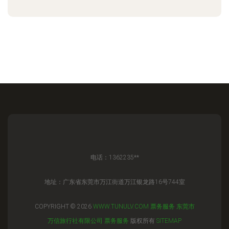
电话：1362235**
地址：广东省东莞市万江街道万江银龙路16号744室
COPYRIGHT © 2026
WWW.TUNULV.COM
票务服务
东莞市
万信旅行社有限公司
票务服务
版权所有
SITEMAP