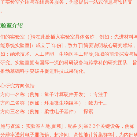
合了实验室介绍与在线票务服务，为您提供一站式信息与预约支
持。
实验室介绍
我们的实验室（[请在此处插入实验室具体名称，例如：先进材料
能系统实验室]）成立于[年份]，致力于[简要说明核心研究领域
例如：纳米技术、人工智能、生物医学工程等]领域的前沿探索与
用研究。实验室拥有国际一流的科研设备与跨学科的研究团队，
在推动基础科学突破并促进科技成果转化。
核心研究方向包括：
.
方向一名称
（例如：量子计算硬件开发）：专注于……
.
方向二名称
（例如：环境微生物组学）：致力于……
.
方向三名称
（例如：柔性电子器件）：探索……
设施与资源：
实验室占地[面积]，配备[列举2-3个关键设备，例如
高分辨率透射电子显微镜、超净间、高性能计算集群等]，为内部